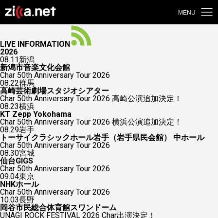
MENU
LIVE INFORMATION
2026
08.11
新潟
新潟市音楽文化会館
Char 50th Anniversary Tour 2026
08.22
群馬
高崎芸術劇場スタジオシアター
Char 50th Anniversary Tour 2026 高崎公演追加決定！
08.23
横浜
KT Zepp Yokohama
Char 50th Anniversary Tour 2026 横浜公演追加決定！
08.29
岩手
トーサイクラシックホール岩手（岩手県民会館） 中ホール
Char 50th Anniversary Tour 2026
08.30
宮城
仙台GIGS
Char 50th Anniversary Tour 2026
09.04
東京
NHKホール
Char 50th Anniversary Tour 2026
10.03
長野
岡谷市民総合体育館スワンドーム
UNAGI ROCK FESTIVAL 2026 Char出演決定！