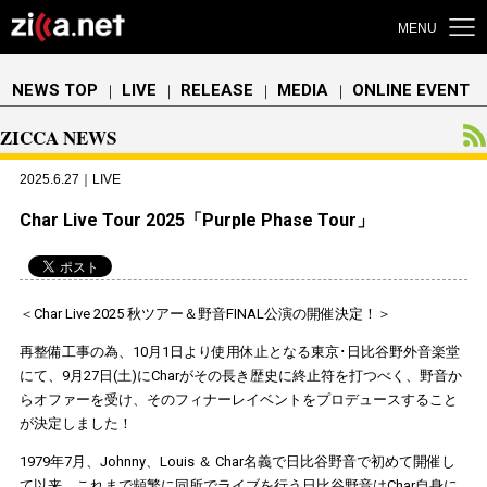
MENU
NEWS TOP
LIVE
RELEASE
MEDIA
ONLINE EVENT
｜
｜
｜
｜
ZICCA NEWS
2025.6.27｜LIVE
Char Live Tour 2025「Purple Phase Tour」
＜Char Live 2025 秋ツアー＆野音FINAL公演の開催決定！＞
再整備工事の為、10月1日より使用休止となる東京･日比谷野外音楽堂
にて、9月27日(土)にCharがその長き歴史に終止符を打つべく、野音か
らオファーを受け、そのフィナーレイベントをプロデュースすること
が決定しました！
1979年7月、Johnny、Louis ＆ Char名義で日比谷野音で初めて開催し
て以来、これまで頻繁に同所でライブを行う日比谷野音はChar自身に