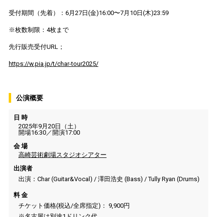
受付期間（先着）：6月27日(金)16:00〜7月10日(木)23:59
※枚数制限：4枚まで
先行販売受付URL；
https://w.pia.jp/t/char-tour2025/
公演概要
日 時
2025年9月20日（土）
開場16:30／開演17:00
会 場
高崎芸術劇場スタジオシアター
出演者
出演：Char (Guitar&Vocal) / 澤田浩史 (Bass) / Tully Ryan (Drums)
料 金
チケット価格(税込/全席指定)： 9,900円
※名古屋は別途1ドリンク代