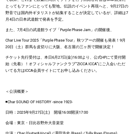
とってもファンにとっても聖地。伝説のイベント再現へと、9月27日の
野音では国内外ギタリストが結集することが決定しているが、詳細は7
月4日の日本武道館で発表を予定。
また、7月4日の武道館ライブ「Purple Phase Jam」の開催後、
Char Live Tour 2025「Purple Phase Tour」秋ツアーの開催も発表！9月
20日（土）群馬を皮切りに大阪、名古屋の三ヶ所で開催決定！
チケット先行受付は、本日
6
月
27
日
(
金
)16:00
より、公式
HP
にて受付開
始（先着）！オフィシャルファンクラブ
“ZICCA ICCA”
にご入会いただ
いてる方は
ICCA
会員サイトにてお申し込みください。
＜公演概要＞
◾️Char SOUND OF HISTORY -since 1923-
日時：2025年9月27日(土) 開場16:00開演17:00
会場：東京・日比谷野外大音楽堂
出演：Char (Guitar&Vocal) / 澤田浩史 (Bass) / Tully Ryan (Drums)