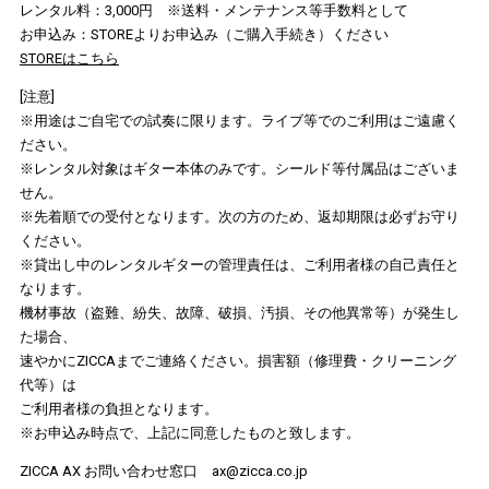
レンタル料：3,000円 ※送料・メンテナンス等手数料として
お申込み：STOREよりお申込み（ご購入手続き）ください
STOREはこちら
[注意]
※用途はご自宅での試奏に限ります。ライブ等でのご利用はご遠慮く
ださい。
※レンタル対象はギター本体のみです。シールド等付属品はございま
せん。
※先着順での受付となります。次の方のため、返却期限は必ずお守り
ください。
※貸出し中のレンタルギターの管理責任は、ご利用者様の自己責任と
なります。
機材事故（盗難、紛失、故障、破損、汚損、その他異常等）が発生し
た場合、
速やかにZICCAまでご連絡ください。損害額（修理費・クリーニング
代等）は
ご利用者様の負担となります。
※お申込み時点で、上記に同意したものと致します。
ZICCA AX お問い合わせ窓口 ax@zicca.co.jp