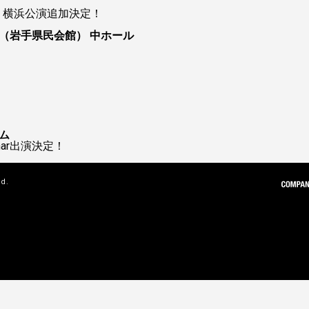
ur 2026 横浜公演追加決定！
（岩手県民会館） 中ホール
ム
 Char出演決定！
ed.