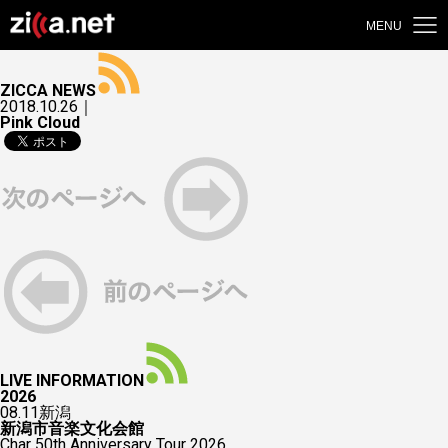
MENU
ZICCA NEWS
2018.10.26｜
Pink Cloud
LIVE INFORMATION
2026
08.11
新潟
新潟市音楽文化会館
Char 50th Anniversary Tour 2026