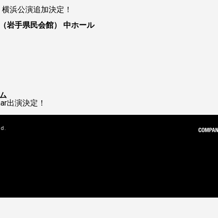
ur 2026 横浜公演追加決定！
（岩手県民会館） 中ホール
ム
 Char出演決定！
ed.