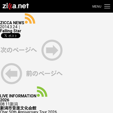
MENU
ZICCA NEWS
2014.3.24｜
Falling Star
LIVE INFORMATION
2026
08.11
新潟
新潟市音楽文化会館
Char 50th Anniversary Tour 2026