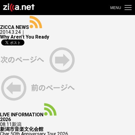
MENU
ZICCA NEWS
2014.3.24｜
Why Aren’t You Ready
LIVE INFORMATION
2026
08.11
新潟
新潟市音楽文化会館
Char 50th Anniversary Tour 2026