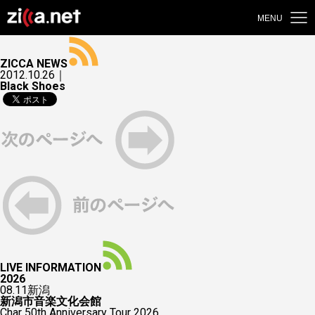
MENU
ZICCA NEWS
2012.10.26｜
Black Shoes
LIVE INFORMATION
2026
08.11
新潟
新潟市音楽文化会館
Char 50th Anniversary Tour 2026