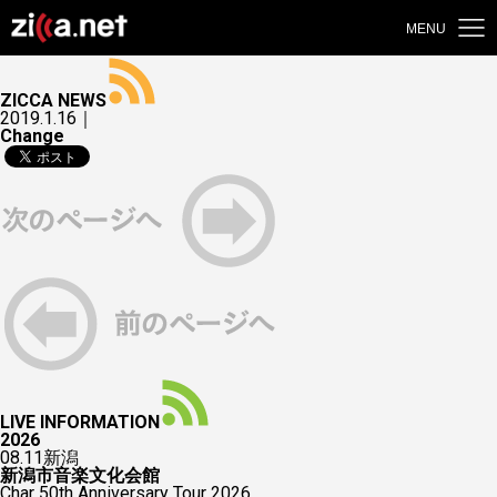
MENU
ZICCA NEWS
2019.1.16｜
Change
LIVE INFORMATION
2026
08.11
新潟
新潟市音楽文化会館
Char 50th Anniversary Tour 2026