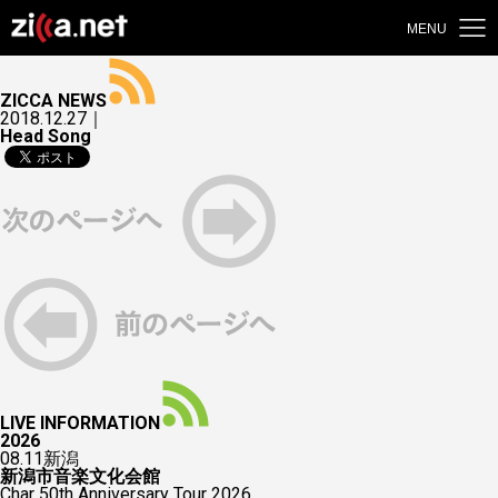
MENU
ZICCA NEWS
2018.12.27｜
Head Song
LIVE INFORMATION
2026
08.11
新潟
新潟市音楽文化会館
Char 50th Anniversary Tour 2026