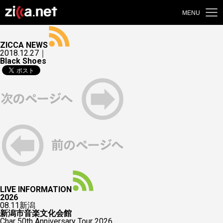
MENU
ZICCA NEWS
2018.12.27｜
Black Shoes
LIVE INFORMATION
2026
08.11
新潟
新潟市音楽文化会館
Char 50th Anniversary Tour 2026