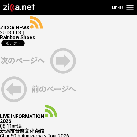
MENU
ZICCA NEWS
2018.11.8｜
Rainbow Shoes
LIVE INFORMATION
2026
08.11
新潟
新潟市音楽文化会館
Char 50th Anniversary Tour 2026