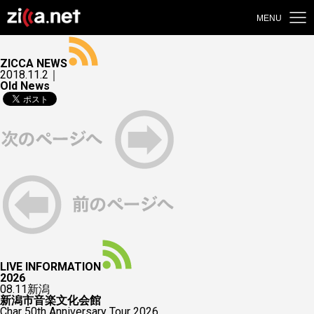
MENU
ZICCA NEWS
2018.11.2｜
Old News
LIVE INFORMATION
2026
08.11
新潟
新潟市音楽文化会館
Char 50th Anniversary Tour 2026