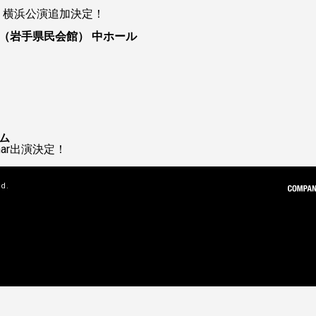
ur 2026 横浜公演追加決定！
（岩手県民会館） 中ホール
ム
 Char出演決定！
ed.