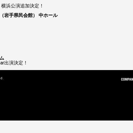
ur 2026 横浜公演追加決定！
（岩手県民会館） 中ホール
ム
 Char出演決定！
ed.