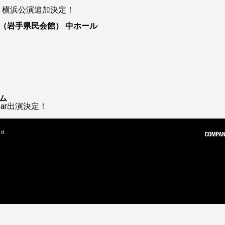
ur 2026 横浜公演追加決定！
（岩手県民会館） 中ホール
ム
 Char出演決定！
ed.