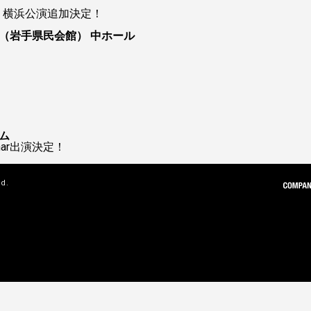
ur 2026 横浜公演追加決定！
（岩手県民会館） 中ホール
ム
 Char出演決定！
ed.