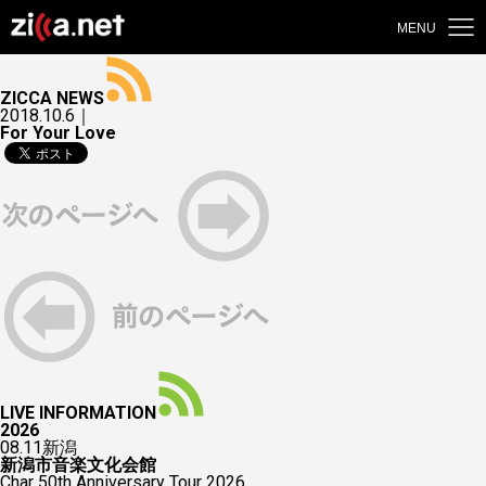
MENU
ZICCA NEWS
2018.10.6｜
For Your Love
LIVE INFORMATION
2026
08.11
新潟
新潟市音楽文化会館
Char 50th Anniversary Tour 2026