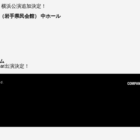
ur 2026 横浜公演追加決定！
（岩手県民会館） 中ホール
ム
 Char出演決定！
ed.