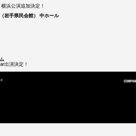
ur 2026 横浜公演追加決定！
（岩手県民会館） 中ホール
ム
 Char出演決定！
ed.