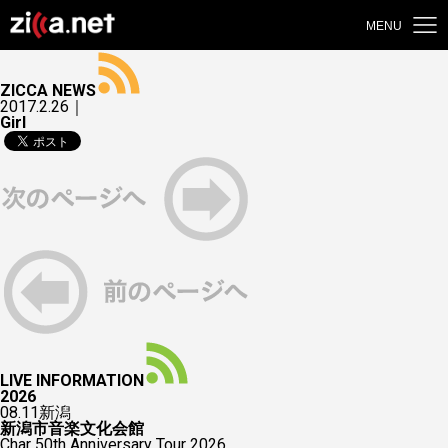
MENU
ZICCA NEWS
2017.2.26｜
Girl
LIVE INFORMATION
2026
08.11
新潟
新潟市音楽文化会館
Char 50th Anniversary Tour 2026