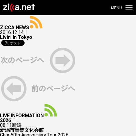
MENU
ZICCA NEWS
2016.12.14｜
Livin’ In Tokyo
LIVE INFORMATION
2026
08.11
新潟
新潟市音楽文化会館
Char 50th Anniversary Tour 2026