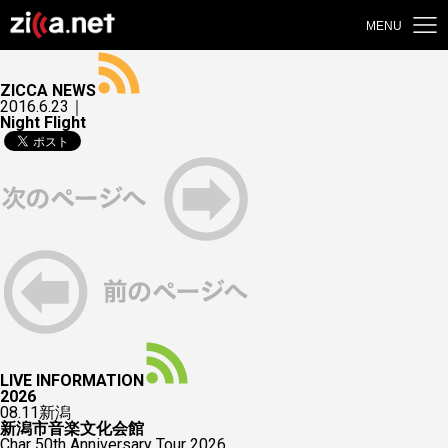
MENU
ZICCA NEWS
2016.6.23｜
Night Flight
LIVE INFORMATION
2026
08.11
新潟
新潟市音楽文化会館
Char 50th Anniversary Tour 2026