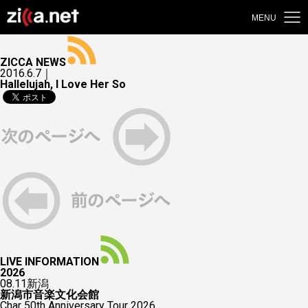
MENU
ZICCA NEWS
2016.6.7｜
Hallelujah, I Love Her So
LIVE INFORMATION
2026
08.11
新潟
新潟市音楽文化会館
Char 50th Anniversary Tour 2026