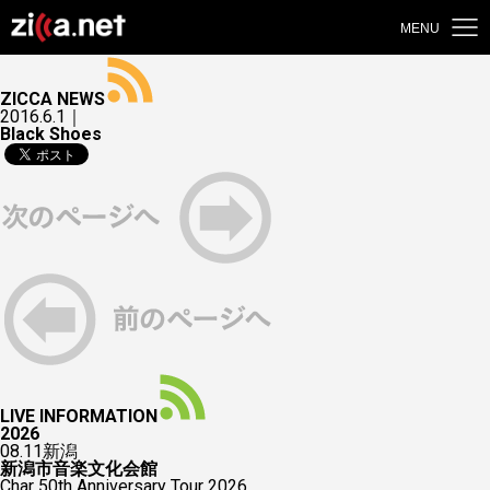
MENU
ZICCA NEWS
2016.6.1｜
Black Shoes
LIVE INFORMATION
2026
08.11
新潟
新潟市音楽文化会館
Char 50th Anniversary Tour 2026