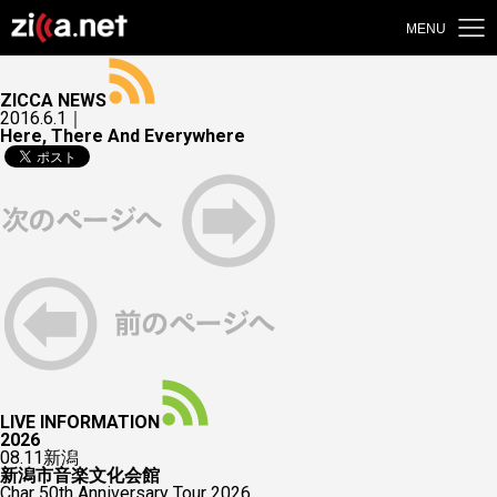
MENU
ZICCA NEWS
2016.6.1｜
Here, There And Everywhere
LIVE INFORMATION
2026
08.11
新潟
新潟市音楽文化会館
Char 50th Anniversary Tour 2026