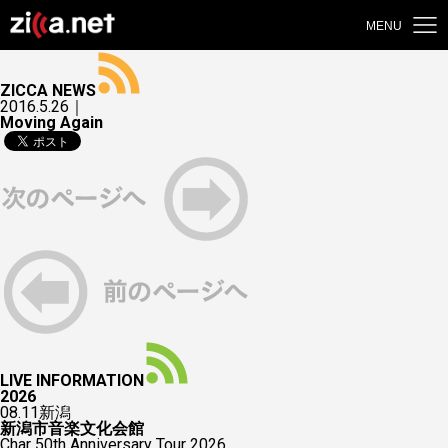
MENU
ZICCA NEWS
2016.5.26｜
Moving Again
LIVE INFORMATION
2026
08.11
新潟
新潟市音楽文化会館
Char 50th Anniversary Tour 2026