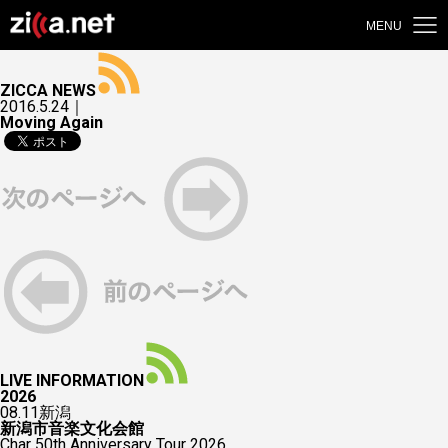
MENU
ZICCA NEWS
2016.5.24｜
Moving Again
LIVE INFORMATION
2026
08.11
新潟
新潟市音楽文化会館
Char 50th Anniversary Tour 2026