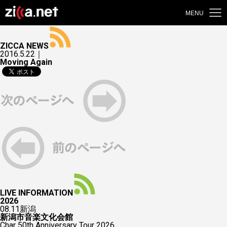
MENU
ZICCA NEWS
2016.5.22｜
Moving Again
LIVE INFORMATION
2026
08.11
新潟
新潟市音楽文化会館
Char 50th Anniversary Tour 2026