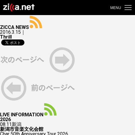
MENU
ZICCA NEWS
2016.3.15｜
Thrill
LIVE INFORMATION
2026
08.11
新潟
新潟市音楽文化会館
Char 50th Anniversary Tour 2026