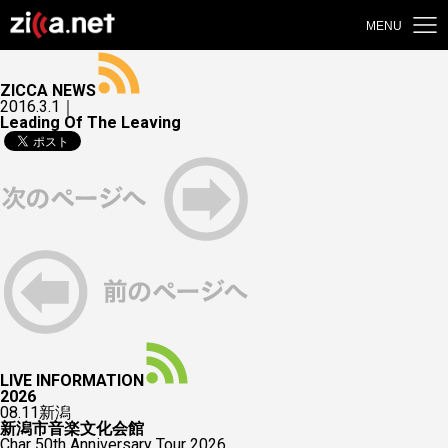
MENU
ZICCA NEWS
2016.3.1｜
Leading Of The Leaving
LIVE INFORMATION
2026
08.11
新潟
新潟市音楽文化会館
Char 50th Anniversary Tour 2026