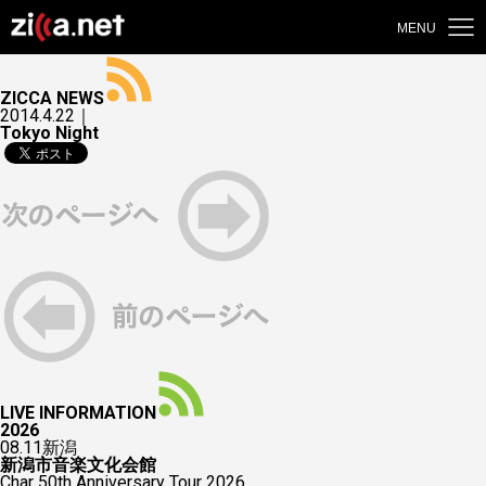
MENU
ZICCA NEWS
2014.4.22｜
Tokyo Night
LIVE INFORMATION
2026
08.11
新潟
新潟市音楽文化会館
Char 50th Anniversary Tour 2026