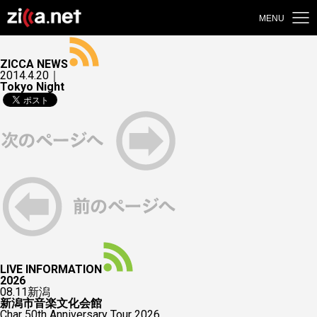
MENU
ZICCA NEWS
2014.4.20｜
Tokyo Night
LIVE INFORMATION
2026
08.11
新潟
新潟市音楽文化会館
Char 50th Anniversary Tour 2026