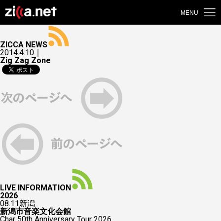
MENU
ZICCA NEWS
2014.4.10｜
Zig Zag Zone
LIVE INFORMATION
2026
08.11
新潟
新潟市音楽文化会館
Char 50th Anniversary Tour 2026