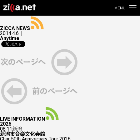
MENU
ZICCA NEWS
2014.4.6｜
Anytime
LIVE INFORMATION
2026
08.11
新潟
新潟市音楽文化会館
Char 50th Anniversary Tour 2026