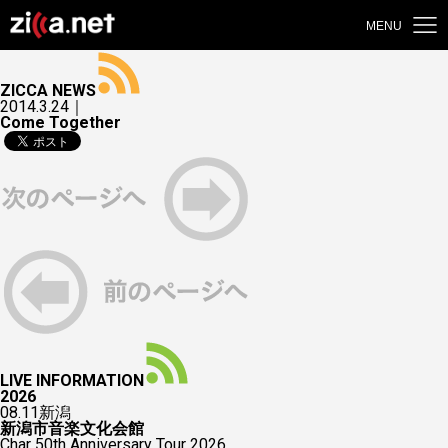
MENU
ZICCA NEWS
2014.3.24｜
Come Together
LIVE INFORMATION
2026
08.11
新潟
新潟市音楽文化会館
Char 50th Anniversary Tour 2026