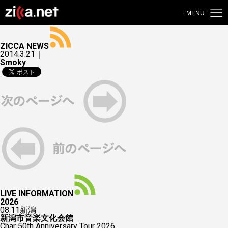
MENU
ZICCA NEWS
2014.3.21｜
Smoky
LIVE INFORMATION
2026
08.11
新潟
新潟市音楽文化会館
Char 50th Anniversary Tour 2026