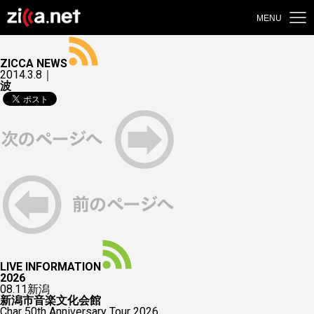
MENU
ZICCA NEWS
2014.3.8｜
波
LIVE INFORMATION
2026
08.11
新潟
新潟市音楽文化会館
Char 50th Anniversary Tour 2026