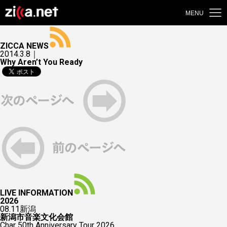
MENU
ZICCA NEWS
2014.3.8｜
Why Aren’t You Ready
LIVE INFORMATION
2026
08.11
新潟
新潟市音楽文化会館
Char 50th Anniversary Tour 2026