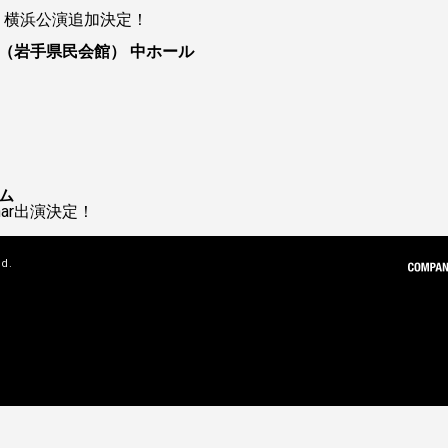
ur 2026 横浜公演追加決定！
（岩手県民会館） 中ホール
ム
 Char出演決定！
ed.