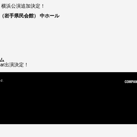
ur 2026 横浜公演追加決定！
（岩手県民会館） 中ホール
ム
 Char出演決定！
ed.