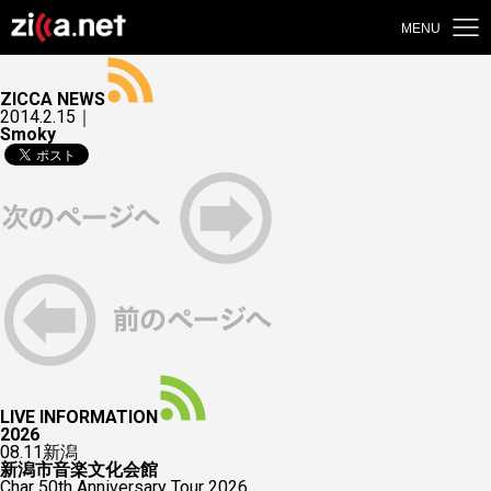
MENU
ZICCA NEWS
2014.2.15｜
Smoky
LIVE INFORMATION
2026
08.11
新潟
新潟市音楽文化会館
Char 50th Anniversary Tour 2026