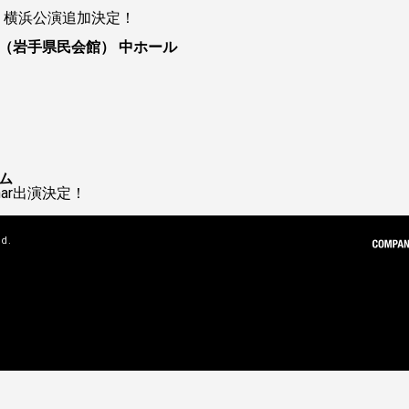
ur 2026 横浜公演追加決定！
（岩手県民会館） 中ホール
ム
 Char出演決定！
ed.