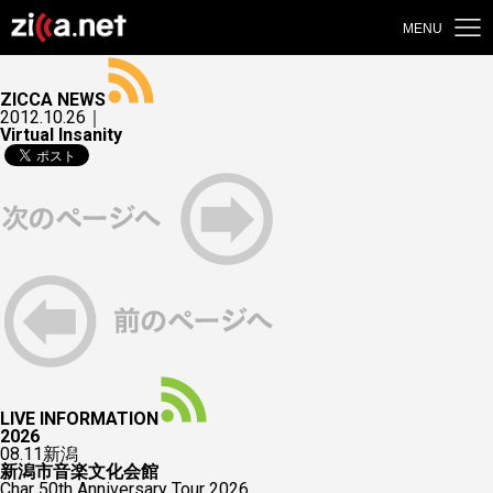
MENU
ZICCA NEWS
2012.10.26｜
Virtual Insanity
LIVE INFORMATION
2026
08.11
新潟
新潟市音楽文化会館
Char 50th Anniversary Tour 2026