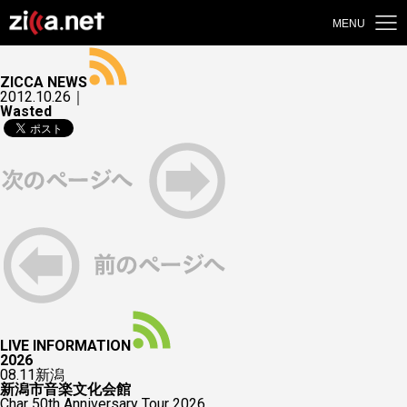
MENU
ZICCA NEWS
2012.10.26｜
Wasted
LIVE INFORMATION
2026
08.11
新潟
新潟市音楽文化会館
Char 50th Anniversary Tour 2026