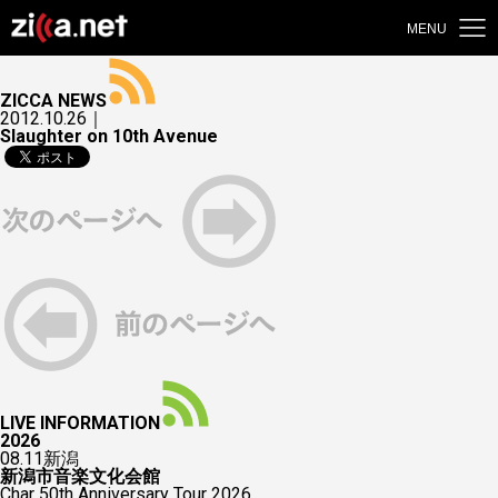
MENU
ZICCA NEWS
2012.10.26｜
Slaughter on 10th Avenue
LIVE INFORMATION
2026
08.11
新潟
新潟市音楽文化会館
Char 50th Anniversary Tour 2026