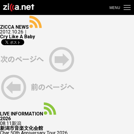
MENU
ZICCA NEWS
2012.10.26｜
Cry Like A Baby
LIVE INFORMATION
2026
08.11
新潟
新潟市音楽文化会館
Char 50th Anniversary Tour 2026