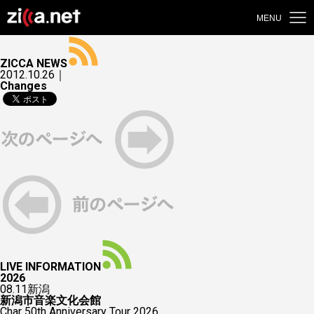
MENU
ZICCA NEWS
2012.10.26｜
Changes
LIVE INFORMATION
2026
08.11
新潟
新潟市音楽文化会館
Char 50th Anniversary Tour 2026