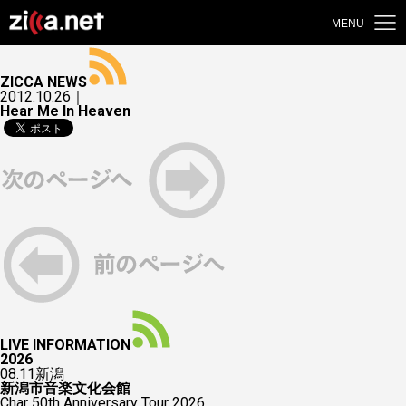
MENU
ZICCA NEWS
2012.10.26｜
Hear Me In Heaven
LIVE INFORMATION
2026
08.11
新潟
新潟市音楽文化会館
Char 50th Anniversary Tour 2026